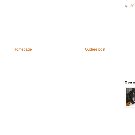
►
20
Homepage
Oudere post
Over m