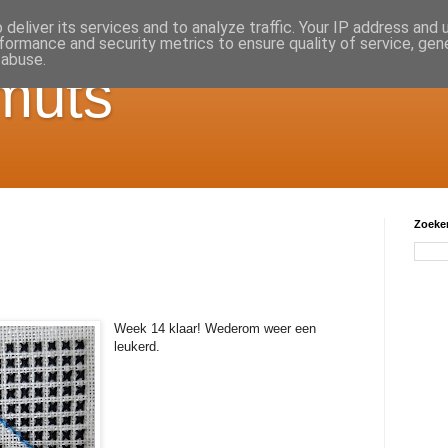
deliver its services and to analyze traffic. Your IP address and
formance and security metrics to ensure quality of service, ge
 abuse.
muts
Zoeken
Week 14 klaar! Wederom weer een
leukerd.