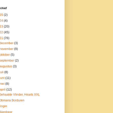
chief
25
(2)
24
(4)
23
(20)
22
(45)
21
(76)
december
(3)
november
(9)
oktober
(5)
september
(2)
augustus
(3)
juli
(8)
juni
(11)
mei
(8)
april
(12)
Gehaakte Vlinder, Hearts XXL
Obmana Borduren
Kogin
Bijenbeer