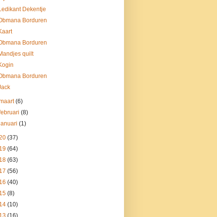
Ledikant Dekentje
Obmana Borduren
Kaart
Obmana Borduren
Mandjes quilt
Kogin
Obmana Borduren
Jack
maart
(6)
februari
(8)
januari
(1)
20
(37)
19
(64)
18
(63)
17
(56)
16
(40)
15
(8)
14
(10)
13
(16)