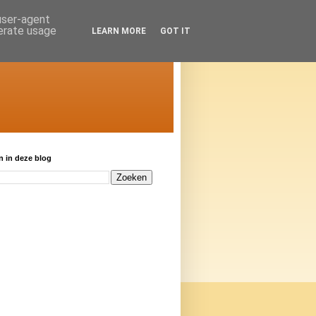
 user-agent
nerate usage
LEARN MORE
GOT IT
 in deze blog