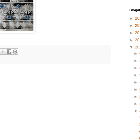
Blogar
►
20
►
20
►
20
►
20
▼
20
►
►
►
►
►
►
►
►
▼