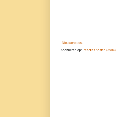
Nieuwere post
Abonneren op:
Reacties posten (Atom)