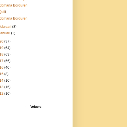
Obmana Borduren
Quilt
Obmana Borduren
februari
(8)
januari
(1)
20
(37)
19
(64)
18
(63)
17
(56)
16
(40)
15
(8)
14
(10)
13
(16)
12
(10)
Volgers