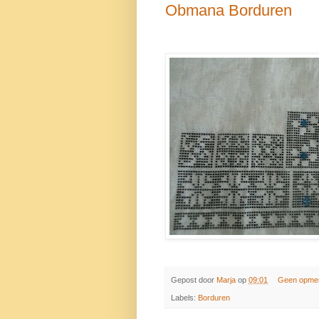
Obmana Borduren
Gepost door
Marja
op
09:01
Geen opme
Labels:
Borduren