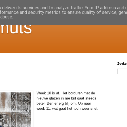
deliver its services and to analyze traffic. Your IP address and
formance and security metrics to ensure quality of service, ge
 abuse.
muts
Zoeken
Week 10 is af. Het borduren met de
nieuwe glazen in me bril gaat steeds
beter. Ben er erg blij om. Op naar
week 11, wat gaat het toch weer snel.