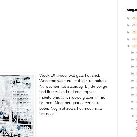
Blogar
►
20
►
20
►
20
►
20
▼
20
►
►
►
►
Week 10 alweer wat gaat het snel.
►
Wederom weer erg leuk om te maken.
Nu wachten tot zaterdag. Bij de vorige
►
had ik met het borduren erg veel
►
moeite omdat ik nieuwe glazen in me
►
bril had. Maar het gaat al een stuk
beter. Nog niet zoals het moet maar
►
het gaat.
▼