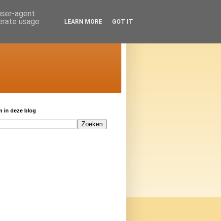
 user-agent
nerate usage
LEARN MORE
GOT IT
 in deze blog