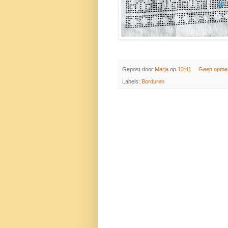
Gepost door
Marja
op
13:41
Geen opme
Labels:
Borduren