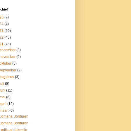
chief
25
(2)
24
(4)
23
(20)
22
(45)
21
(76)
december
(3)
november
(9)
oktober
(5)
september
(2)
augustus
(3)
juli
(8)
juni
(11)
mei
(8)
april
(12)
maart
(6)
Obmana Borduren
Obmana Borduren
Ledikant dekentje