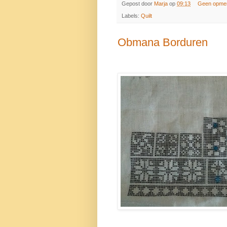
Gepost door
Marja
op
09:13
Geen opme
Labels:
Quilt
Obmana Borduren