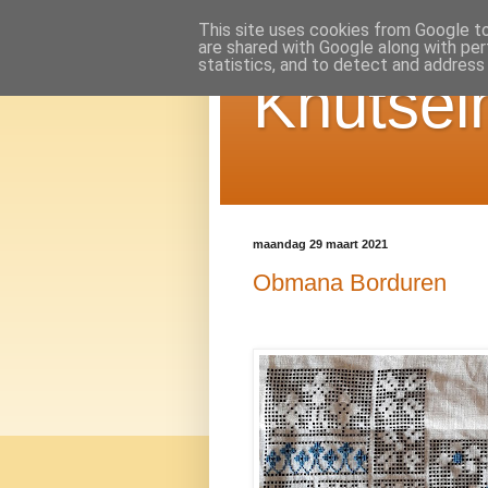
This site uses cookies from Google to 
are shared with Google along with per
statistics, and to detect and address
Knutsel
maandag 29 maart 2021
Obmana Borduren