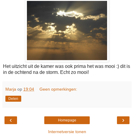
Het uitzicht uit de kamer was ook prima het was mooi :) dit is
in de ochtend na de storm. Echt zo mooi!
Marja
op
19:04
Geen opmerkingen:
Delen
‹
›
Homepage
Internetversie tonen