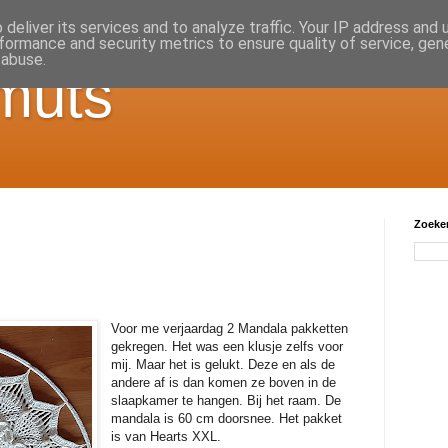
deliver its services and to analyze traffic. Your IP address and
formance and security metrics to ensure quality of service, ge
 abuse.
muts
Zoeken
Voor me verjaardag 2 Mandala pakketten
gekregen. Het was een klusje zelfs voor
mij. Maar het is gelukt. Deze en als de
andere af is dan komen ze boven in de
slaapkamer te hangen. Bij het raam. De
mandala is 60 cm doorsnee. Het pakket
is van Hearts XXL.