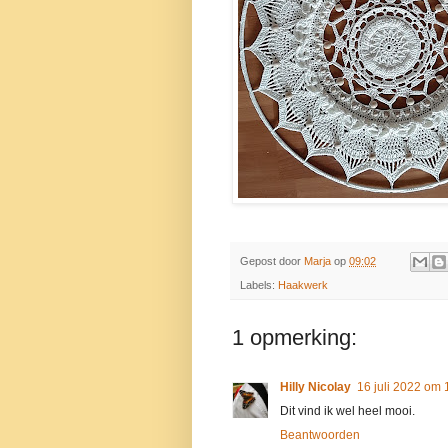
Gepost door
Marja
op
09:02
Labels:
Haakwerk
1 opmerking:
Hilly Nicolay
16 juli 2022 om 
Dit vind ik wel heel mooi.
Beantwoorden