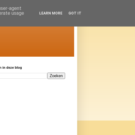
 user-agent
nerate usage
LEARN MORE
GOT IT
 in deze blog