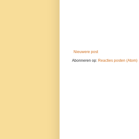
Nieuwere post
Abonneren op:
Reacties posten (Atom)