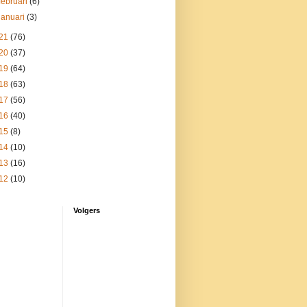
februari
(6)
januari
(3)
21
(76)
20
(37)
19
(64)
18
(63)
17
(56)
16
(40)
15
(8)
14
(10)
13
(16)
12
(10)
Volgers