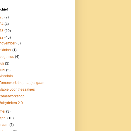
chief
25
(2)
24
(4)
23
(20)
22
(45)
november
(3)
oktober
(1)
augustus
(4)
juli
(3)
juni
(5)
Mandala
Zomerworkshop Lapjesgaard
Mapje voor theezakjes
Zomerworkshop
Babydeken 2.0
mei
(3)
april
(10)
maart
(7)