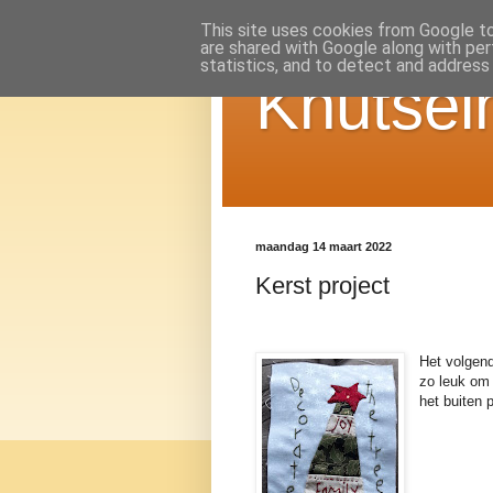
This site uses cookies from Google to 
are shared with Google along with per
statistics, and to detect and address
Knutsel
maandag 14 maart 2022
Kerst project
Het volgend
zo leuk om 
het buiten 