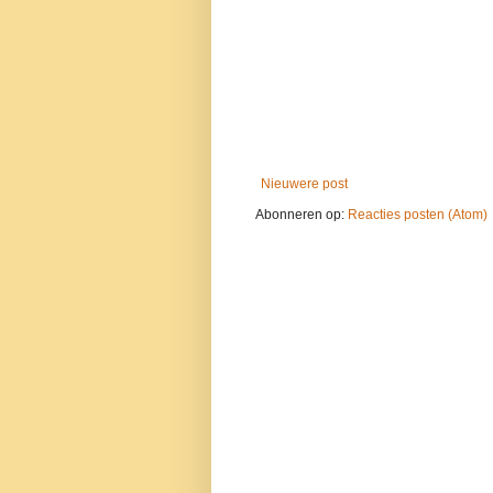
Nieuwere post
Abonneren op:
Reacties posten (Atom)