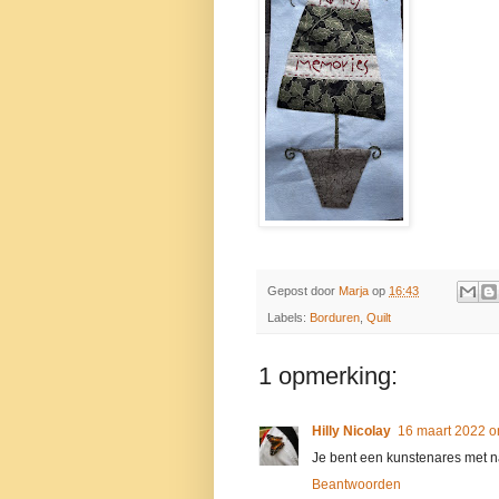
Gepost door
Marja
op
16:43
Labels:
Borduren
,
Quilt
1 opmerking:
Hilly Nicolay
16 maart 2022 o
Je bent een kunstenares met n
Beantwoorden