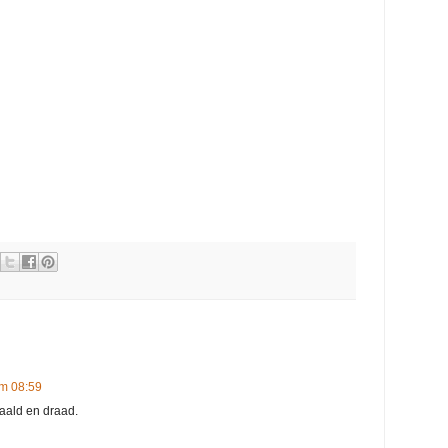
m 08:59
aald en draad.