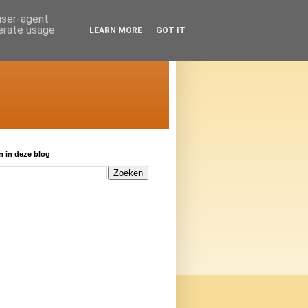
 user-agent
nerate usage
LEARN MORE
GOT IT
 in deze blog