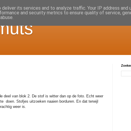
deliver its services and to analyze traffic. Your IP address and
formance and security metrics to ensure quality of service, ge
 abuse.
muts
Zoeken
e deel van blok 2. De stof is witter dan op de foto. Echt weer
te doen. Stofjes uitzoeken naaien borduren. En dat terwijl
prachtig weer is.