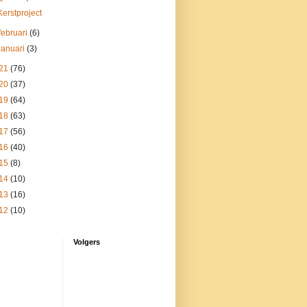
Kerstproject
februari
(6)
januari
(3)
21
(76)
20
(37)
19
(64)
18
(63)
17
(56)
16
(40)
15
(8)
14
(10)
13
(16)
12
(10)
Volgers