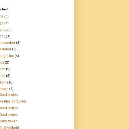
chief
25
(2)
24
(4)
23
(20)
22
(45)
november
(3)
oktober
(1)
augustus
(4)
juli
(3)
juni
(5)
mei
(3)
april
(10)
maart
(7)
Kerst project
Restjes borduren
Kerst project
Kerst project
Baby deken
Quilt Vrijheid