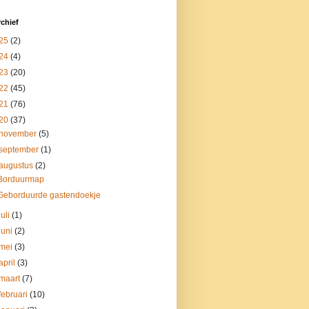
chief
25
(2)
24
(4)
23
(20)
22
(45)
21
(76)
20
(37)
november
(5)
september
(1)
augustus
(2)
Borduurmap
Geborduurde gastendoekje
juli
(1)
juni
(2)
mei
(3)
april
(3)
maart
(7)
februari
(10)