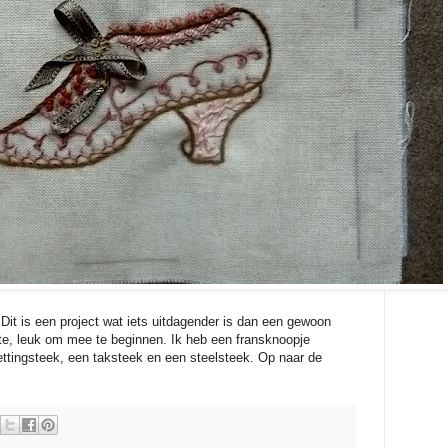
t is een project wat iets uitdagender is dan een gewoon
ste, leuk om mee te beginnen. Ik heb een fransknoopje
ettingsteek, een taksteek en een steelsteek. Op naar de