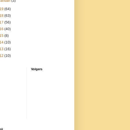
januari
(3)
19
(64)
18
(63)
17
(56)
16
(40)
15
(8)
14
(10)
13
(16)
12
(10)
Volgers
ij