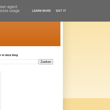
 user-agent
nerate usage
LEARN MORE
GOT IT
 in deze blog