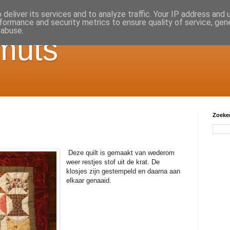
deliver its services and to analyze traffic. Your IP address and
formance and security metrics to ensure quality of service, ge
 abuse.
muts
Zoeken
Deze quilt is gemaakt van wederom
weer restjes stof uit de krat. De
klosjes zijn gestempeld en daarna aan
elkaar genaaid.