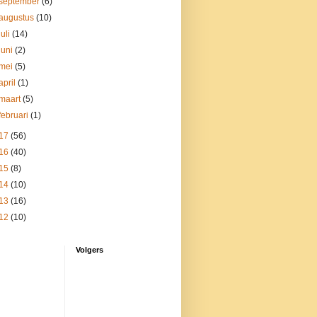
september
(6)
augustus
(10)
juli
(14)
juni
(2)
mei
(5)
april
(1)
maart
(5)
februari
(1)
17
(56)
16
(40)
15
(8)
14
(10)
13
(16)
12
(10)
Volgers