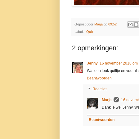
Gepost door
Marja
op
09:52
Labels:
Quilt
2 opmerkingen:
Jenny
16 november 2018 om 
Wat een leuk quiltje en vooral d
Beantwoorden
Reacties
Marja
16 novemb
Dank je wel Jenny. Wa
Beantwoorden