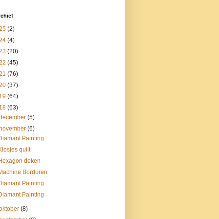
chief
25
(2)
24
(4)
23
(20)
22
(45)
21
(76)
20
(37)
19
(64)
18
(63)
december
(5)
november
(6)
Diamant Painting
Klosjes quilt
Hexagon deken
Machine Borduren
Diamant Painting
Diamant Painting
oktober
(8)