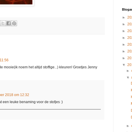
Blogar
►
20
►
20
►
20
►
20
►
20
►
20
►
20
11:56
▼
20
e mooie(ik noem het altijd stoffige...) kleuren! Groetjes Jenny
►
▼
er 2018 om 12:32
t een leuke benaming voor de stofjes :)
►