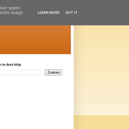
 user-agent
nerate usage
LEARN MORE
GOT IT
 in deze blog