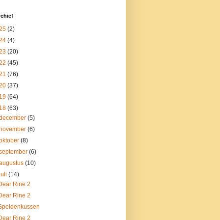
chief
25
(2)
24
(4)
23
(20)
22
(45)
21
(76)
20
(37)
19
(64)
18
(63)
december
(5)
november
(6)
oktober
(8)
september
(6)
augustus
(10)
juli
(14)
Dear Rine 2
Dear Rine 2
Speldenkussen
Dear Rine 2