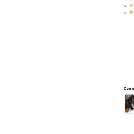
►
20
►
20
Over m