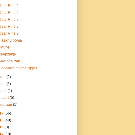
Dear Rine 2
Dear Rine 2
Dear Rine 2
Dear Rine 2
Dear Rine 2
Haakhulpoma
Knuffel
Zeepzakje
Maxicosi zak
Gehaakte tas met lipjes
juni
(2)
mei
(5)
april
(1)
maart
(5)
februari
(1)
17
(56)
16
(40)
15
(8)
14
(10)