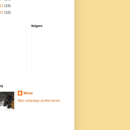
13
(16)
12
(10)
Volgers
ij
Marja
Mijn volledige profiel tonen