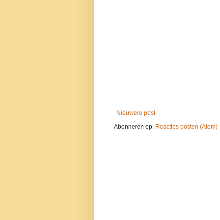
Nieuwere post
Abonneren op:
Reacties posten (Atom)