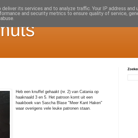
deliver its services and to analyze traffic. Your IP address and
formance and security metrics to ensure quality of service, ge
 abuse.
muts
Zoeken
Heb een knuffel gehaakt (nr. 2) van Catania op
haaknaald 3 en 5. Het patroon komt uit een
haakboek van Sascha Blase "Meer Kant Haken"
waar overigens vele leuke patronen staan.