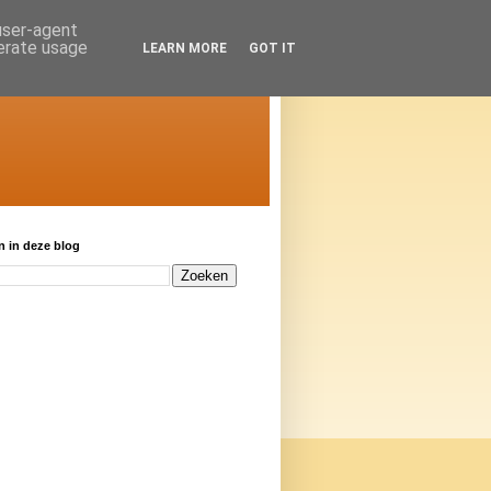
 user-agent
nerate usage
LEARN MORE
GOT IT
 in deze blog