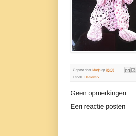
Gepost door
Marja
op
08:05
Labels:
Haakwerk
Geen opmerkingen:
Een reactie posten