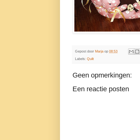
Gepost door
Marja
op
08:53
Labels:
Quilt
Geen opmerkingen:
Een reactie posten