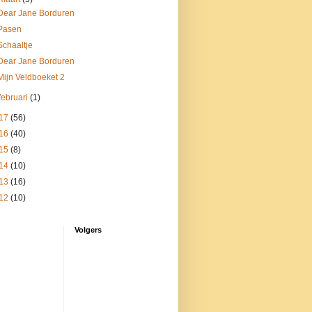
Dear Jane Borduren
Pasen
Schaaltje
Dear Jane Borduren
Mijn Veldboeket 2
februari
(1)
17
(56)
16
(40)
15
(8)
14
(10)
13
(16)
12
(10)
Volgers