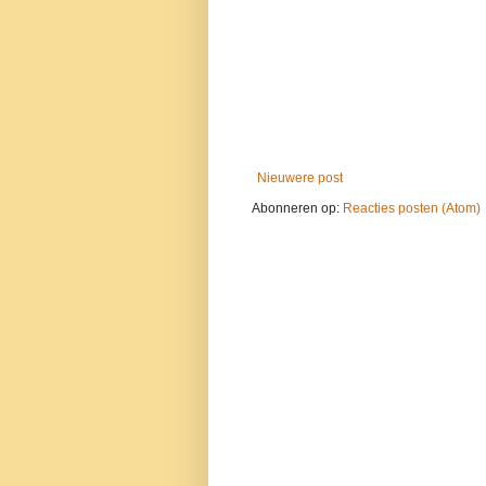
Nieuwere post
Abonneren op:
Reacties posten (Atom)