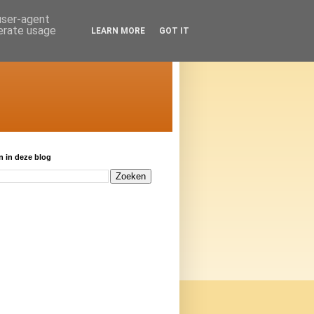
 user-agent
nerate usage
LEARN MORE
GOT IT
 in deze blog