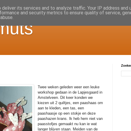
deliver its services and to analyze traffic. Your IP address and
formance and security metrics to ensure quality of service, ge
 abuse.
muts
Zoeken
Twee weken geleden weer een leuke
workshop gedaan in de Lapjesgaard in
Amstelveen. Dit keer konden we
kiezen uit 2 quiltjes, een paashaas om
aan te kleden, een tas, een
paashaasje op een stokje en deze
paashazen krans. Ik heb hem niet van
paasstofjes gemaakt nu kan ie wat
langer blijven staan. Meiden van de