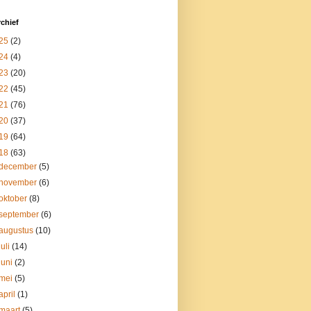
chief
25
(2)
24
(4)
23
(20)
22
(45)
21
(76)
20
(37)
19
(64)
18
(63)
december
(5)
november
(6)
oktober
(8)
september
(6)
augustus
(10)
juli
(14)
juni
(2)
mei
(5)
april
(1)
maart
(5)