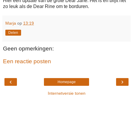
Hier een update van de grote Dear Jane. Het is en blijft net
zo leuk als de Dear Rine om te borduren.
Marja
op
13:19
Delen
Geen opmerkingen:
Een reactie posten
‹
›
Homepage
Internetversie tonen